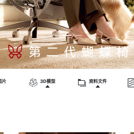
us33
图片
3D模型
资料文件