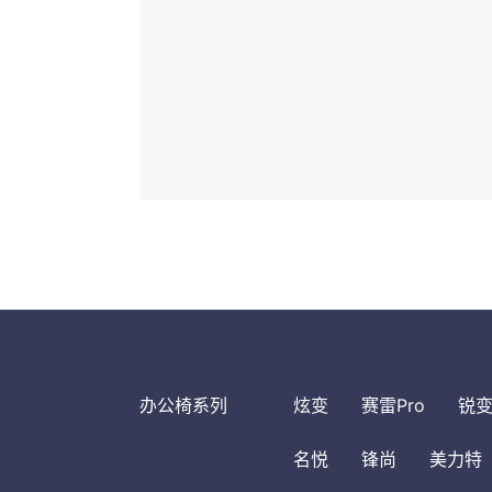
办公椅系列
炫变
赛雷Pro
锐
名悦
锋尚
美力特