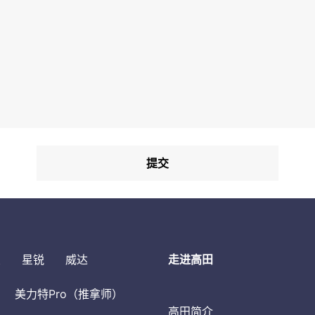
变
星锐
威达
走进高田
美力特Pro（推拿师）
高田简介