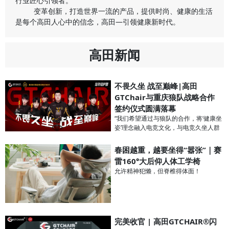
行业匠心引领者。
变革创新，打造世界一流的产品，提供时尚、健康的生活
是每个高田人心中的信念，高田—引领健康新时代。
高田新闻
不畏久坐 战至巅峰|高田
GTChair与重庆狼队战略合作
签约仪式圆满落幕
“我们希望通过与狼队的合作，将‘健康坐
姿’理念融入电竞文化，与电竞久坐人群
共建更加高效、智能的坐感生态体系，
为年轻一代久坐人群撑腰。”高田人体工
春困越重，越要坐得“嚣张”｜赛
学椅携手重庆狼队，正是要将这份为极
雷160°大后仰人体工学椅
致体验与健康支撑而生的专业精神，传
允许精神犯懒，但脊椎得体面！
递给每一位同样在生活与工作中“久坐战
场”、渴望突破自我的年轻人！
完美收官 | 高田GTCHAIR®闪