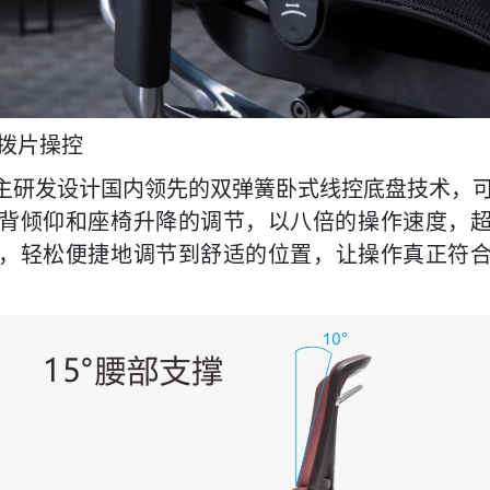
拨片操控
ir自主研发设计国内领先的双弹簧卧式线控
底盘
技术，
背倾仰和座椅升降的调节，
以八倍的操作速度，
，轻松便捷地调节到舒适
的
位置
，让操作真正符