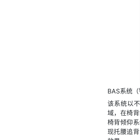
BAS系统
该系统以
域，在椅背
椅背倾仰系
现托腰追背