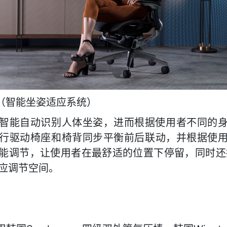
统（智能坐姿适应系统）
智能自动识别人体坐姿，进而根据使用
者
不同的
行驱动
椅
座和椅背
同步
平衡前后
联
动，并根据使
能调节，让使用者在最舒适的位置
下
停留，同时还
应调节空间。