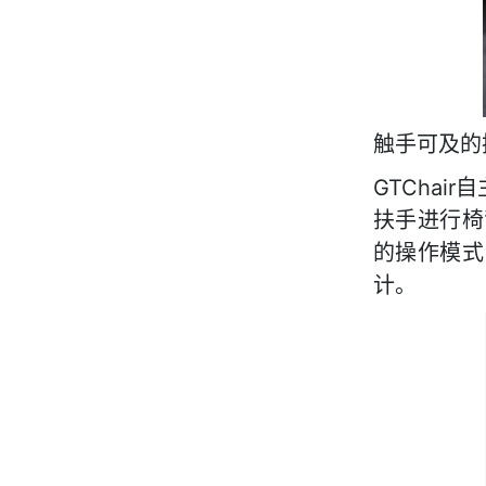
触手可及的
GTCha
扶手进行椅
的
操作模式
计。