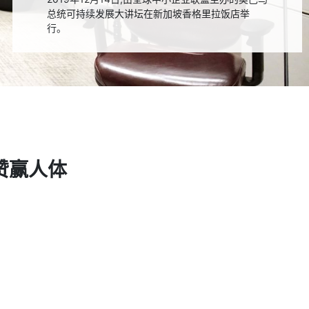
2022CIFF，GTChair的第14次CIFF之旅现已完美落
幕，但关于GTChiar三十周年的故事仍在继续。
集赞赢人体